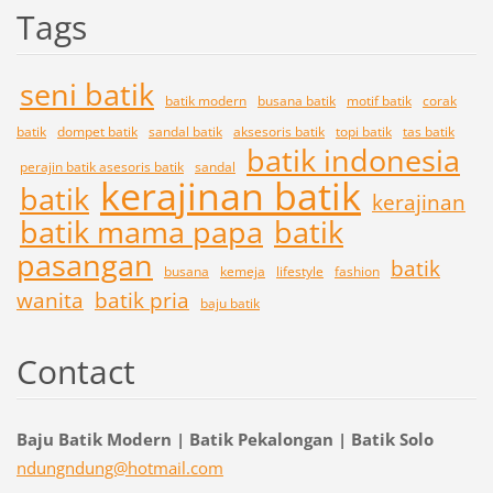
Tags
seni batik
batik modern
busana batik
motif batik
corak
batik
dompet batik
sandal batik
aksesoris batik
topi batik
tas batik
batik indonesia
perajin batik asesoris batik
sandal
kerajinan batik
batik
kerajinan
batik mama papa
batik
pasangan
batik
busana
kemeja
lifestyle
fashion
wanita
batik pria
baju batik
Contact
Baju Batik Modern | Batik Pekalongan | Batik Solo
ndungndu
ng@hotma
il.com